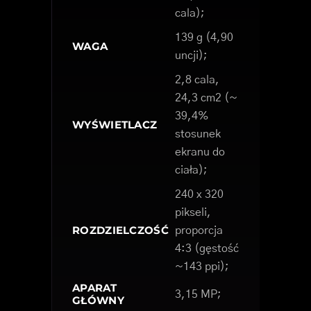
cala);
139 g (4,90
WAGA
uncji);
2,8 cala,
24,3 cm2 (~
39,4%
WYŚWIETLACZ
stosunek
ekranu do
ciała);
240 x 320
pikseli,
ROZDZIELCZOŚĆ
proporcja
4:3 (gęstość
~143 ppi);
APARAT
3,15 MP;
GŁÓWNY