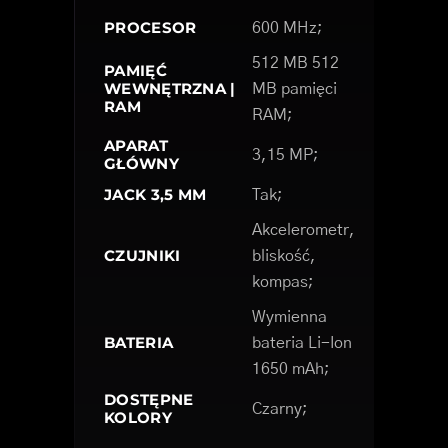
PROCESOR
600 MHz;
512 MB 512
PAMIĘĆ
WEWNĘTRZNA |
MB pamięci
RAM
RAM;
APARAT
3,15 MP;
GŁÓWNY
JACK 3,5 MM
Tak;
Akcelerometr,
CZUJNIKI
bliskość,
kompas;
Wymienna
BATERIA
bateria Li-Ion
1650 mAh;
DOSTĘPNE
Czarny;
KOLORY