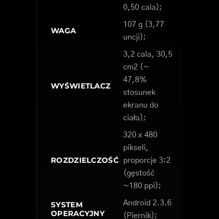
0,50 cala);
107 g (3,77
WAGA
uncji);
3,2 cala, 30,5
cm2 (~
47,8%
WYŚWIETLACZ
stosunek
ekranu do
ciała);
320 x 480
pikseli,
ROZDZIELCZOŚĆ
proporcje 3:2
(gęstość
~180 ppi);
Android 2.3.6
SYSTEM
OPERACYJNY
(Piernik);