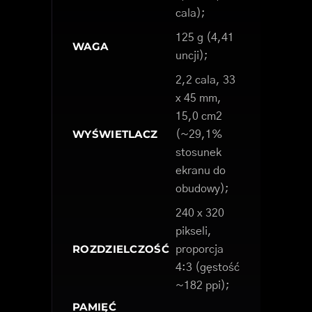
cala);
125 g (4,41
WAGA
uncji);
2,2 cala, 33
x 45 mm,
15,0 cm2
WYŚWIETLACZ
(~29,1%
stosunek
ekranu do
obudowy);
240 x 320
pikseli,
ROZDZIELCZOŚĆ
proporcja
4:3 (gęstość
~182 ppi);
PAMIĘĆ