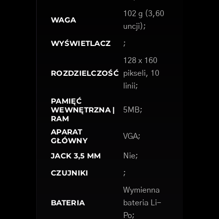
102 g (3,60
WAGA
uncji);
WYŚWIETLACZ
;
128 x 160
ROZDZIELCZOŚĆ
pikseli, 10
linii;
PAMIĘĆ
WEWNĘTRZNA |
5MB;
RAM
APARAT
VGA;
GŁÓWNY
JACK 3,5 MM
Nie;
CZUJNIKI
;
Wymienna
BATERIA
bateria Li-
Po;