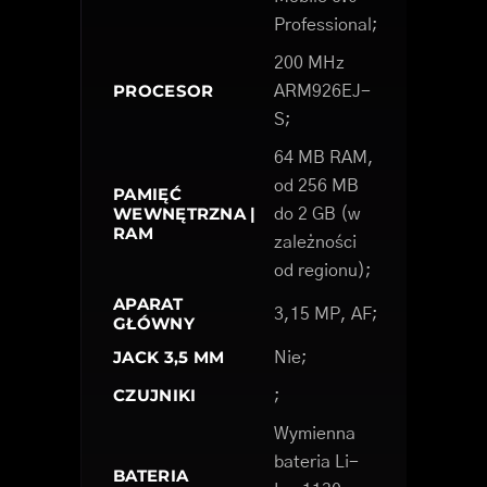
Professional;
200 MHz
PROCESOR
ARM926EJ-
S;
64 MB RAM,
od 256 MB
PAMIĘĆ
WEWNĘTRZNA |
do 2 GB (w
RAM
zależności
od regionu);
APARAT
3,15 MP, AF;
GŁÓWNY
JACK 3,5 MM
Nie;
CZUJNIKI
;
Wymienna
bateria Li-
BATERIA