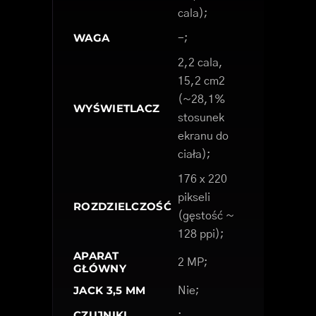
cala);
WAGA
-;
2,2 cala,
15,2 cm2
(~28,1%
WYŚWIETLACZ
stosunek
ekranu do
ciała);
176 x 220
pikseli
ROZDZIELCZOŚĆ
(gęstość ~
128 ppi);
APARAT
2 MP;
GŁÓWNY
JACK 3,5 MM
Nie;
CZUJNIKI
;