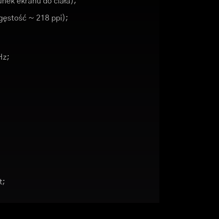
nek ekranu do ciała);
(gęstość ~ 218 ppi);
Hz;
t;