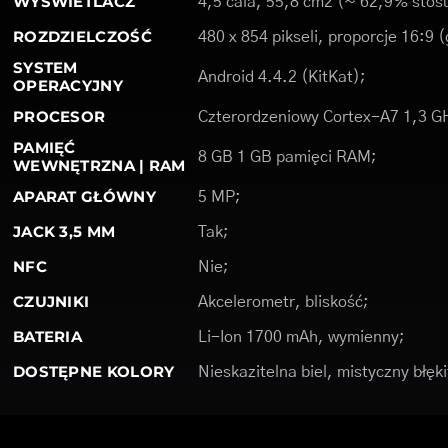
WYŚWIETLACZ
4,5 cala, 55,8 cm2 (~ 62,9% stosu
ROZDZIELCZOŚĆ
480 x 854 pikseli, proporcje 16:9 
SYSTEM
Android 4.4.2 (KitKat);
OPERACYJNY
PROCESOR
Czterordzeniowy Cortex-A7 1,3 G
PAMIĘĆ
8 GB 1 GB pamięci RAM;
WEWNĘTRZNA | RAM
APARAT GŁÓWNY
5 MP;
JACK 3,5 MM
Tak;
NFC
Nie;
CZUJNIKI
Akcelerometr, bliskość;
BATERIA
Li-Ion 1700 mAh, wymienny;
DOSTĘPNE KOLORY
Nieskazitelna biel, mistyczny błęki