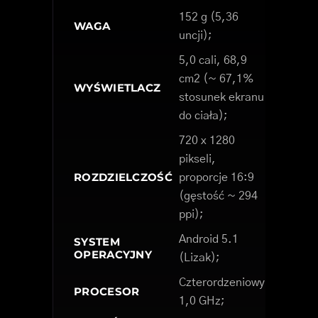
152 g (5,36
WAGA
uncji);
5,0 cali, 68,9
cm2 (~ 67,1%
WYŚWIETLACZ
stosunek ekranu
do ciała);
720 x 1280
pikseli,
ROZDZIELCZOŚĆ
proporcje 16:9
(gęstość ~ 294
ppi);
Android 5.1
SYSTEM
OPERACYJNY
(Lizak);
Czterordzeniowy
PROCESOR
1,0 GHz;