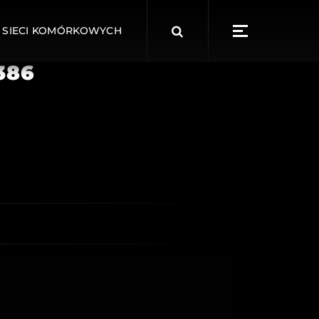
Search
 SIECI KOMÓRKOWYCH
for:
386