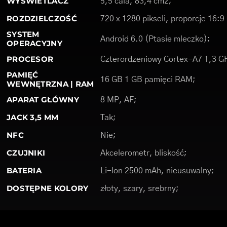
WYŚWIETLACZ
5,5 cala, 83,4 cm2;
ROZDZIELCZOŚĆ
720 x 1280 pikseli, proporcje 16:9
SYSTEM
Android 6.0 (Ptasie mleczko);
OPERACYJNY
PROCESOR
Czterordzeniowy Cortex-A7 1,3 G
PAMIĘĆ
16 GB 1 GB pamięci RAM;
WEWNĘTRZNA | RAM
APARAT GŁÓWNY
8 MP, AF;
JACK 3,5 MM
Tak;
NFC
Nie;
CZUJNIKI
Akcelerometr, bliskość;
BATERIA
Li-Ion 2500 mAh, nieusuwalny;
DOSTĘPNE KOLORY
złoty, szary, srebrny;