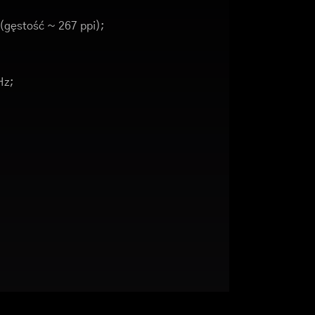
 (gęstość ~ 267 ppi);
Hz;