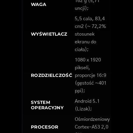
162 g (5,71
WAGA
uncji);
5,5 cala, 83,4
cm2 (~ 72,2%
WYŚWIETLACZ
stosunek
ekranu do
ciała);
1080 x 1920
pikseli,
ROZDZIELCZOŚĆ
proporcje 16:9
(gęstość ~401
ppi);
Android 5.1
SYSTEM
OPERACYJNY
(Lizak);
Ośmiordzeniowy
PROCESOR
Cortex-A53 2,0