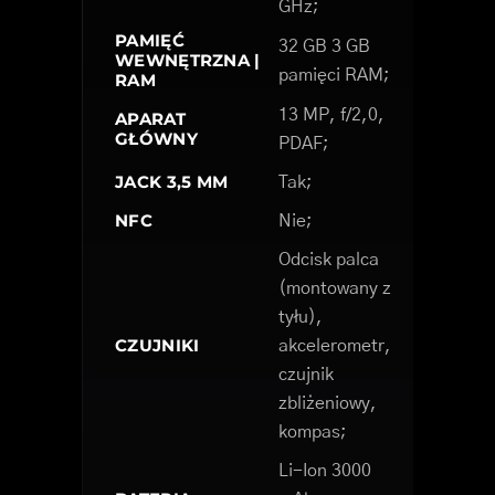
GHz;
PAMIĘĆ
32 GB 3 GB
WEWNĘTRZNA |
pamięci RAM;
RAM
13 MP, f/2,0,
APARAT
GŁÓWNY
PDAF;
JACK 3,5 MM
Tak;
NFC
Nie;
Odcisk palca
(montowany z
tyłu),
CZUJNIKI
akcelerometr,
czujnik
zbliżeniowy,
kompas;
Li-Ion 3000