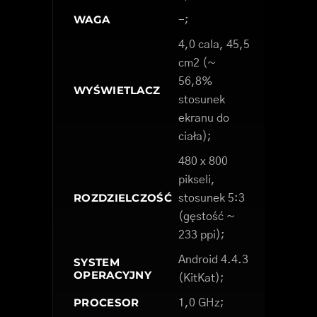
WAGA
-;
4,0 cala, 45,5
cm2 (~
56,8%
WYŚWIETLACZ
stosunek
ekranu do
ciała);
480 x 800
pikseli,
ROZDZIELCZOŚĆ
stosunek 5:3
(gęstość ~
233 ppi);
Android 4.4.3
SYSTEM
OPERACYJNY
(KitKat);
PROCESOR
1,0 GHz;