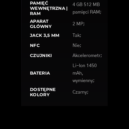
PAMIĘĆ
4 GB 512 MB
WEWNĘTRZNA |
pamięci RAM;
RAM
APARAT
2 MP;
GŁÓWNY
JACK 3,5 MM
Tak;
NFC
Nie;
CZUJNIKI
Akcelerometr;
Li-Ion 1450
BATERIA
mAh,
wymienny;
DOSTĘPNE
Czarny;
KOLORY