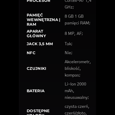
PROCESOR
Cortex-A7 1,4
GHz;
PAMIĘĆ
8 GB 1 GB
WEWNĘTRZNA |
pamięci RAM;
RAM
APARAT
8 MP, AF;
GŁÓWNY
JACK 3,5 MM
Tak;
NFC
Nie;
Akcelerometr,
CZUJNIKI
bliskość,
kompas;
Li-Ion 2000
BATERIA
mAh,
nieusuwalny;
czysta czerń,
DOSTĘPNE
czerń/złoto,