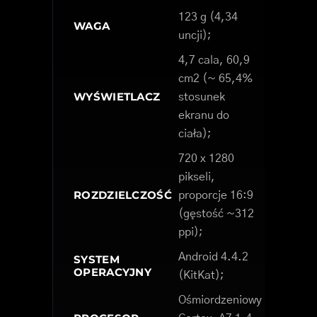
123 g (4,34
WAGA
uncji);
4,7 cala, 60,9
cm2 (~ 65,4%
WYŚWIETLACZ
stosunek
ekranu do
ciała);
720 x 1280
pikseli,
ROZDZIELCZOŚĆ
proporcje 16:9
(gęstość ~312
ppi);
Android 4.4.2
SYSTEM
OPERACYJNY
(KitKat);
Ośmiordzeniowy