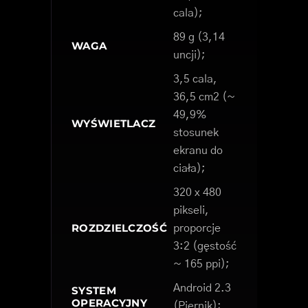
cala);
89 g (3,14
WAGA
uncji);
3,5 cala,
36,5 cm2 (~
49,9%
WYŚWIETLACZ
stosunek
ekranu do
ciała);
320 x 480
pikseli,
ROZDZIELCZOŚĆ
proporcje
3:2 (gęstość
~ 165 ppi);
Android 2.3
SYSTEM
OPERACYJNY
(Piernik);