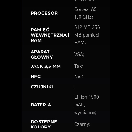
Cortex-A5
PROCESOR
1,0 GHz;
512 MB 256
PAMIĘĆ
WEWNĘTRZNA |
MB pamięci
RAM
RAM;
APARAT
VGA;
GŁÓWNY
JACK 3,5 MM
Tak;
NFC
Nie;
CZUJNIKI
;
Li-Ion 1500
BATERIA
mAh,
wymienny;
DOSTĘPNE
Czarny;
KOLORY