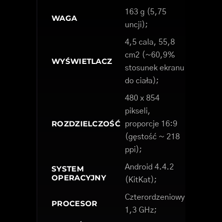
163 g (5,75
WAGA
uncji);
4,5 cala, 55,8
cm2 (~60,9%
WYŚWIETLACZ
stosunek ekranu
do ciała);
480 x 854
pikseli,
ROZDZIELCZOŚĆ
proporcje 16:9
(gęstość ~ 218
ppi);
Android 4.4.2
SYSTEM
OPERACYJNY
(KitKat);
Czterordzeniowy
PROCESOR
1,3 GHz;