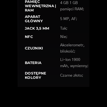
PAMIĘĆ
4 GB 1 GB
WEWNĘTRZNA |
pamięci RAM;
RAM
APARAT
5 MP, AF;
GŁÓWNY
JACK 3,5 MM
Tak;
NFC
Nie;
Akcelerometr,
CZUJNIKI
bliskość;
Li-Ion 1900
BATERIA
mAh, wymienny;
DOSTĘPNE
Czarne złoto;
KOLORY