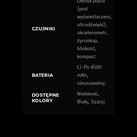
Odcisk palca
(pod
wyświetlaczem,
ultradźwięki),
CZUJNIKI
akcelerometr,
żyroskop,
bliskość,
kompas;
Li-Po 4500
BATERIA
mAh,
nieusuwalny;
Niebieski,
DOSTĘPNE
KOLORY
Biały, Szary;