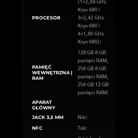
(1×2,84 GHz
Kryo 680 i
PROCESOR
3×2,42 GHz
Kryo 680 i
4×1,80 GHz
Kryo 680);
128 GB 8 GB
pamięci RAM,
PAMIĘĆ
256 GB 8 GB
WEWNĘTRZNA |
pamięci RAM,
RAM
256 GB 12 GB
pamięci RAM;
APARAT
GŁÓWNY
JACK 3,5 MM
Nie;
NFC
Tak;