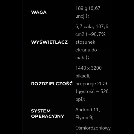
189 g (6,67
WAGA
uncji);
6,7 cala, 107,6
cm2 (~90,7%
WYŚWIETLACZ
stosunek
ekranu do
ciała);
1440 x 3200
pikseli,
ROZDZIELCZOŚĆ
proporcje 20:9
(gęstość ~ 526
ppi);
Android 11,
SYSTEM
OPERACYJNY
Flyme 9;
Ośmiordzeniowy