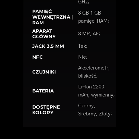
GHz;
PAMIĘĆ
8 GB 1 GB
WEWNĘTRZNA |
pamięci RAM;
RAM
APARAT
8 MP, AF;
GŁÓWNY
JACK 3,5 MM
Tak;
NFC
Nie;
Akcelerometr,
CZUJNIKI
bliskość;
Li-Ion 2200
BATERIA
mAh, wymienny;
Czarny,
DOSTĘPNE
KOLORY
Srebrny, Złoty;