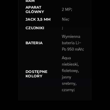
RAM
APARAT
2 MP;
GŁÓWNY
JACK 3,5 MM
Nie;
CZUJNIKI
;
Wymienna
BATERIA
bateria Li-
Po 950 mAh;
Aqua
niebieski,
fioletowy,
DOSTĘPNE
KOLORY
jasny
srebrny,
czarny;