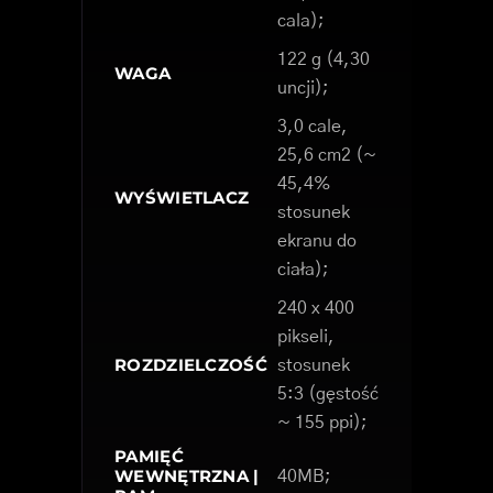
cala);
122 g (4,30
WAGA
uncji);
3,0 cale,
25,6 cm2 (~
45,4%
WYŚWIETLACZ
stosunek
ekranu do
ciała);
240 x 400
pikseli,
ROZDZIELCZOŚĆ
stosunek
5:3 (gęstość
~ 155 ppi);
PAMIĘĆ
WEWNĘTRZNA |
40MB;