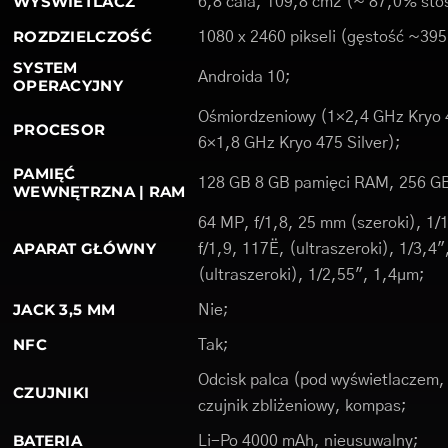
WYŚWIETLACZ
6,8 cala, 109,8 cm2 (~ 87,0% stos
ROZDZIELCZOŚĆ
1080 x 2460 pikseli (gęstość ~395
SYSTEM
Androida 10;
OPERACYJNY
Ośmiordzeniowy (1×2,4 GHz Kryo 4
PROCESOR
6×1,8 GHz Kryo 475 Silver);
PAMIĘĆ
128 GB 8 GB pamięci RAM, 256 G
WEWNĘTRZNA | RAM
64 MP, f/1,8, 25 mm (szeroki), 1
APARAT GŁÓWNY
f/1,9, 117Ë, (ultraszeroki), 1/3,4
(ultraszeroki), 1/2,55", 1,4µm;
JACK 3,5 MM
Nie;
NFC
Tak;
Odcisk palca (pod wyświetlaczem,
CZUJNIKI
czujnik zbliżeniowy, kompas;
BATERIA
Li-Po 4000 mAh, nieusuwalny;