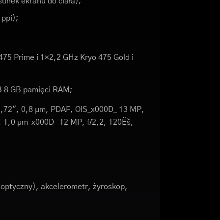
unek ekranu do ciała);
 ppi);
75 Prime i 1×2,2 GHz Kryo 475 Gold i
B 8 GB pamięci RAM;
/1,72", 0,8 µm, PDAF, OIS_x000D_ 13 MP,
", 1,0 µm_x000D_ 12 MP, f/2,2, 120Ëš,
 optyczny), akcelerometr, żyroskop,