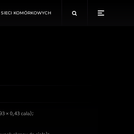
Search
 SIECI KOMÓRKOWYCH
for:
93 × 0,43 cala);