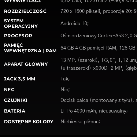
WYŚWIETLACZ
6,52 cala, 102,6 cm2 (~80,9% sto
ROZDZIELCZOŚĆ
720 x 1600 pikseli, proporcje 20: 
SYSTEM
Androida 10;
OPERACYJNY
PROCESOR
Ośmiordzeniowy Cortex-A53 2,0 
PAMIĘĆ
64 GB 4 GB pamięci RAM, 128 GB
WEWNĘTRZNA | RAM
13 MP, (szeroki), 1/3,0", 1,12 µ
APARAT GŁÓWNY
(ultraszeroki)_x000D_ 2 MP, (głę
JACK 3,5 MM
Tak;
NFC
Nie;
CZUJNIKI
Odcisk palca (montowany z tyłu), 
BATERIA
Li-Po 4000 mAh, nieusuwalny;
DOSTĘPNE KOLORY
Niebieska północ;