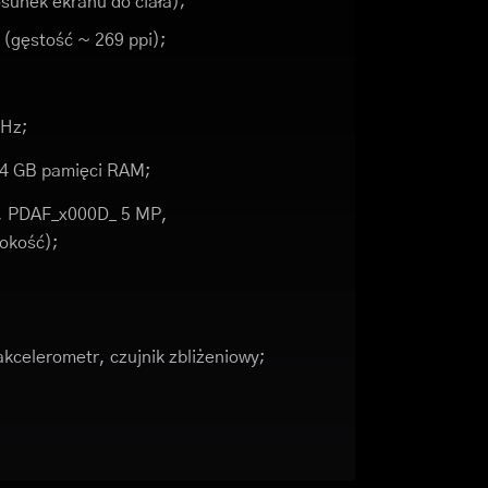
sunek ekranu do ciała);
9 (gęstość ~ 269 ppi);
GHz;
 4 GB pamięci RAM;
m, PDAF_x000D_ 5 MP,
bokość);
akcelerometr, czujnik zbliżeniowy;