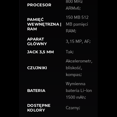
800 MHz
PROCESOR
ARMv6;
150 MB 512
PAMIĘĆ
WEWNĘTRZNA |
MB pamięci
RAM
RAM;
APARAT
3,15 MP, AF;
GŁÓWNY
JACK 3,5 MM
Tak;
Akcelerometr,
CZUJNIKI
bliskość,
kompas;
Wymienna
BATERIA
bateria Li-Ion
1500 mAh;
DOSTĘPNE
Czarny;
KOLORY