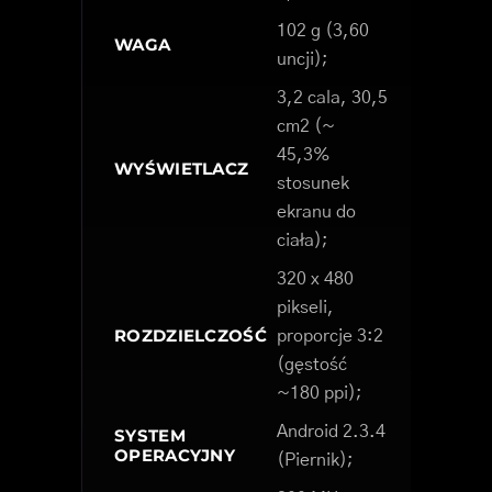
102 g (3,60
WAGA
uncji);
3,2 cala, 30,5
cm2 (~
45,3%
WYŚWIETLACZ
stosunek
ekranu do
ciała);
320 x 480
pikseli,
ROZDZIELCZOŚĆ
proporcje 3:2
(gęstość
~180 ppi);
Android 2.3.4
SYSTEM
OPERACYJNY
(Piernik);