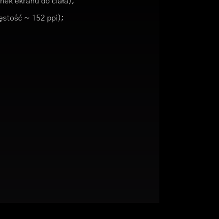
nek ekranu do ciała);
gęstość ~ 152 ppi);