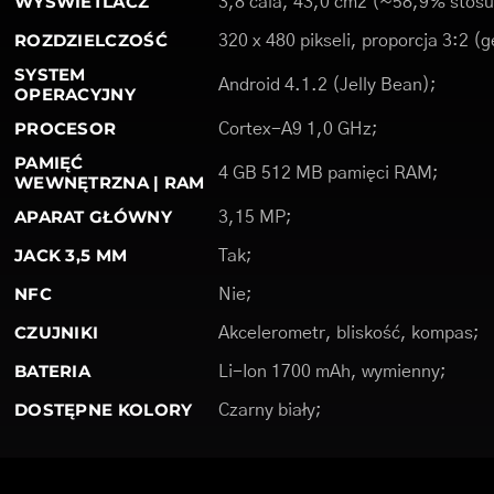
WYŚWIETLACZ
3,8 cala, 43,0 cm2 (~58,9% stosu
ROZDZIELCZOŚĆ
320 x 480 pikseli, proporcja 3:2 (
SYSTEM
Android 4.1.2 (Jelly Bean);
OPERACYJNY
PROCESOR
Cortex-A9 1,0 GHz;
PAMIĘĆ
4 GB 512 MB pamięci RAM;
WEWNĘTRZNA | RAM
APARAT GŁÓWNY
3,15 MP;
JACK 3,5 MM
Tak;
NFC
Nie;
CZUJNIKI
Akcelerometr, bliskość, kompas;
BATERIA
Li-Ion 1700 mAh, wymienny;
DOSTĘPNE KOLORY
Czarny biały;