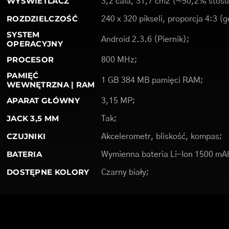
WYŚWIETLACZ
3,2 cala, 31,7 cm2 (~50,2% stosu
ROZDZIELCZOŚĆ
240 x 320 pikseli, proporcja 4:3 (
SYSTEM
Android 2.3.6 (Piernik);
OPERACYJNY
PROCESOR
800 MHz;
PAMIĘĆ
1 GB 384 MB pamięci RAM;
WEWNĘTRZNA | RAM
APARAT GŁÓWNY
3,15 MP;
JACK 3,5 MM
Tak;
CZUJNIKI
Akcelerometr, bliskość, kompas;
BATERIA
Wymienna bateria Li-Ion 1500 mA
DOSTĘPNE KOLORY
Czarny biały;