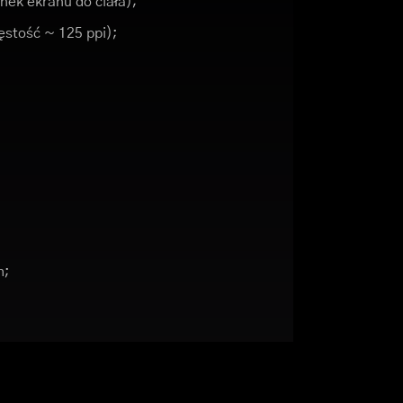
nek ekranu do ciała);
gęstość ~ 125 ppi);
h;