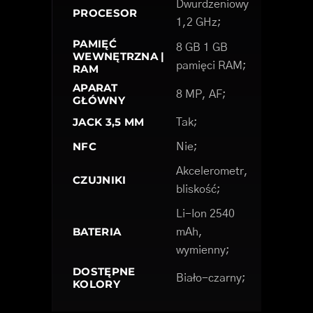
Dwurdzeniowy
PROCESOR
1,2 GHz;
PAMIĘĆ
8 GB 1 GB
WEWNĘTRZNA |
pamięci RAM;
RAM
APARAT
8 MP, AF;
GŁÓWNY
JACK 3,5 MM
Tak;
NFC
Nie;
Akcelerometr,
CZUJNIKI
bliskość;
Li-Ion 2540
BATERIA
mAh,
wymienny;
DOSTĘPNE
Biało-czarny;
KOLORY