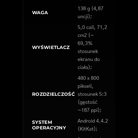
138 g (4,87
WAGA
uncji);
5,0 cali, 71,2
cm2 (~
69,3%
WYŚWIETLACZ
stosunek
ekranu do
ciała);
480 x 800
pikseli,
ROZDZIELCZOŚĆ
stosunek 5:3
(gęstość
~187 ppi);
Android 4.4.2
SYSTEM
OPERACYJNY
(KitKat);