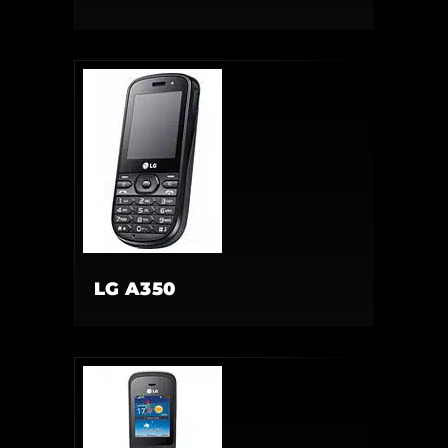
LG A350