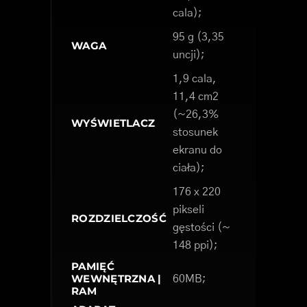
cala);
95 g (3,35
WAGA
uncji);
1,9 cala,
11,4 cm2
(~26,3%
WYŚWIETLACZ
stosunek
ekranu do
ciała);
176 x 220
pikseli
ROZDZIELCZOŚĆ
gęstości (~
148 ppi);
PAMIĘĆ
WEWNĘTRZNA |
60MB;
RAM