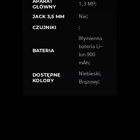
APARAT
1,3 MP;
GŁÓWNY
JACK 3,5 MM
Nie;
CZUJNIKI
;
Wymienna
bateria Li-
BATERIA
Ion 900
mAh;
Niebieski,
DOSTĘPNE
KOLORY
Brązowy;