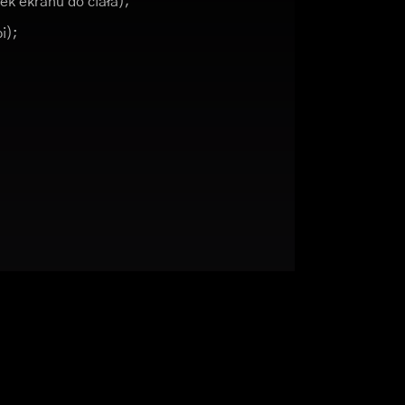
ek ekranu do ciała);
i);