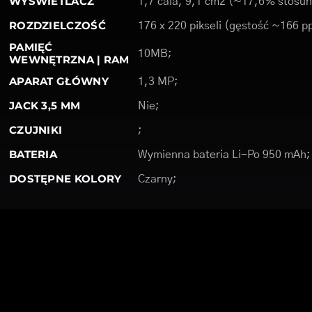
WYŚWIETLACZ
1,7 cala, 9,1 cm2 (~17,6% stosun
ROZDZIELCZOŚĆ
176 x 220 pikseli (gęstość ~166 pp
PAMIĘĆ
10MB;
WEWNĘTRZNA | RAM
APARAT GŁÓWNY
1,3 MP;
JACK 3,5 MM
Nie;
CZUJNIKI
;
BATERIA
Wymienna bateria Li-Po 950 mAh;
DOSTĘPNE KOLORY
Czarny;