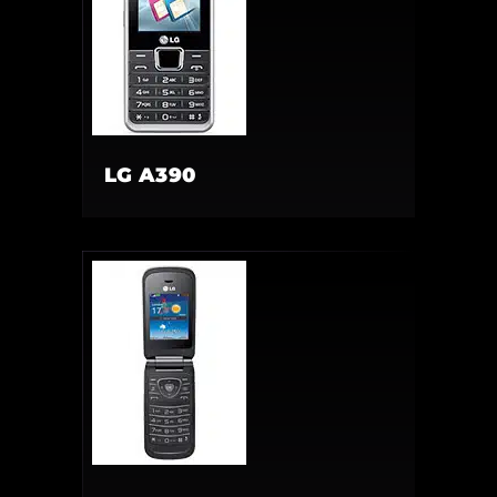
LG A390