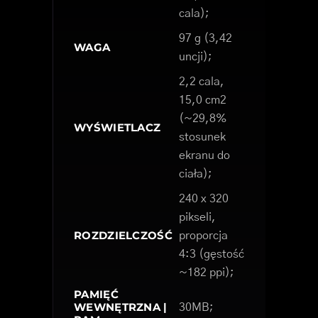
cala);
97 g (3,42
WAGA
uncji);
2,2 cala,
15,0 cm2
(~29,8%
WYŚWIETLACZ
stosunek
ekranu do
ciała);
240 x 320
pikseli,
ROZDZIELCZOŚĆ
proporcja
4:3 (gęstość
~182 ppi);
PAMIĘĆ
WEWNĘTRZNA |
30MB;