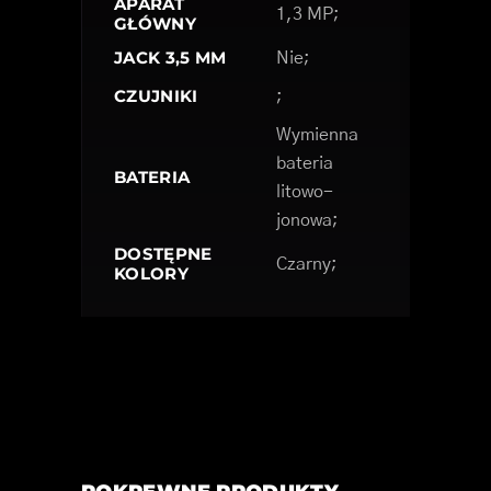
APARAT
1,3 MP;
GŁÓWNY
JACK 3,5 MM
Nie;
CZUJNIKI
;
Wymienna
bateria
BATERIA
litowo-
jonowa;
DOSTĘPNE
Czarny;
KOLORY