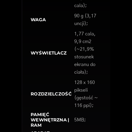
cala);
90 g (3,17
WAGA
uncji);
1,77 cala,
9,9 cm2
(~21,9%
WYŚWIETLACZ
stosunek
ekranu do
ciała);
128 x 160
pikseli
ROZDZIELCZOŚĆ
(gęstość ~
116 ppi);
PAMIĘĆ
WEWNĘTRZNA |
5MB;
RAM