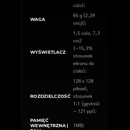
cala);
65 g (2,29
WAGA
uncji);
1,5 cala, 7,3
cm2
(~15,3%
WYŚWIETLACZ
stosunek
ekranu do
ciała);
128 x 128
pikseli,
ROZDZIELCZOŚĆ
stosunek
1:1 (gęstość
~ 121 ppi);
PAMIĘĆ
WEWNĘTRZNA |
1MB;