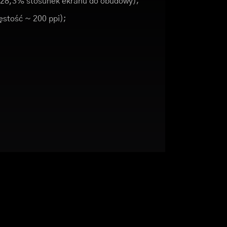
(~28,3% stosunek ekranu do obudowy);
gęstość ~ 200 ppi);