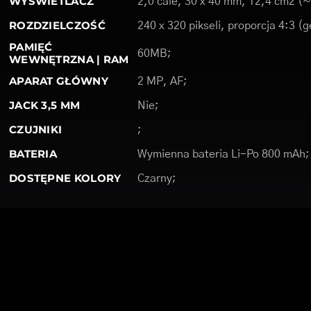
WYŚWIETLACZ
2,0 cale, 30 x 40 mm, 12,4 cm2 
ROZDZIELCZOŚĆ
240 x 320 pikseli, proporcja 4:3 (
PAMIĘĆ
60MB;
WEWNĘTRZNA | RAM
APARAT GŁÓWNY
2 MP, AF;
JACK 3,5 MM
Nie;
CZUJNIKI
;
BATERIA
Wymienna bateria Li-Po 800 mAh;
DOSTĘPNE KOLORY
Czarny;