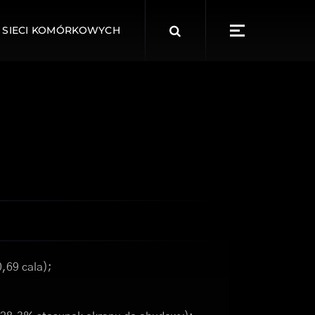
Search
 SIECI KOMÓRKOWYCH
for:
0,69 cala);