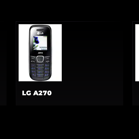
LG A270