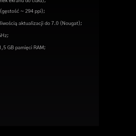
nek ekranu do ciała);
 (gęstość ~ 294 ppi);
iwością aktualizacji do 7.0 (Nougat);
GHz;
1,5 GB pamięci RAM;