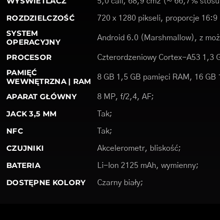
WYŚWIETLACZ
5,0 cali, 68,9 cm2 (~ 66,7% stosu
ROZDZIELCZOŚĆ
720 x 1280 pikseli, proporcje 16:9
SYSTEM
Android 6.0 (Marshmallow), z możl
OPERACYJNY
PROCESOR
Czterordzeniowy Cortex-A53 1,3 
PAMIĘĆ
8 GB 1,5 GB pamięci RAM, 16 GB 
WEWNĘTRZNA | RAM
APARAT GŁÓWNY
8 MP, f/2,4, AF;
JACK 3,5 MM
Tak;
NFC
Tak;
CZUJNIKI
Akcelerometr, bliskość;
BATERIA
Li-Ion 2125 mAh, wymienny;
DOSTĘPNE KOLORY
Czarny biały;