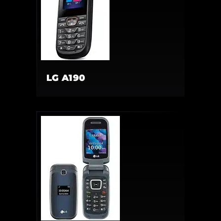
LG A190