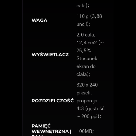
cala);
110 g (3,88
WAGA
uncji);
2,0 cala,
12,4 cm2 (~
25,5%
WYŚWIETLACZ
Stosunek
ekran do
ciała);
320 x 240
pikseli,
ROZDZIELCZOŚĆ
proporcja
4:3 (gęstość
~ 200 ppi);
PAMIĘĆ
WEWNĘTRZNA |
100MB;