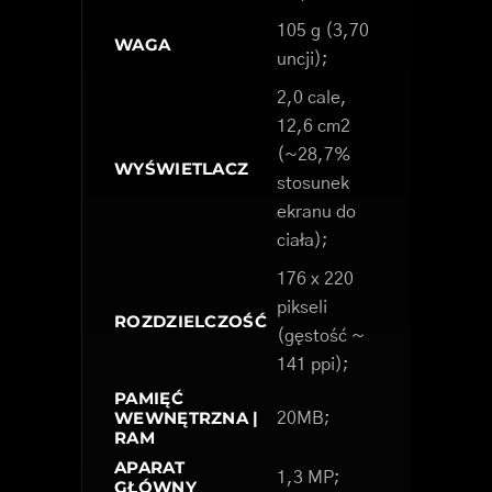
105 g (3,70
WAGA
uncji);
2,0 cale,
12,6 cm2
(~28,7%
WYŚWIETLACZ
stosunek
ekranu do
ciała);
176 x 220
pikseli
ROZDZIELCZOŚĆ
(gęstość ~
141 ppi);
PAMIĘĆ
WEWNĘTRZNA |
20MB;
RAM
APARAT
1,3 MP;
GŁÓWNY