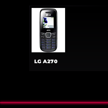
LG A270