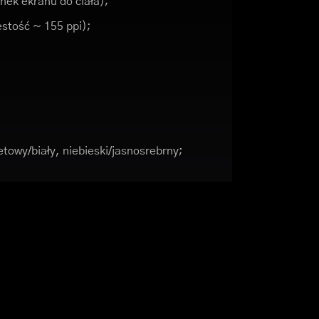
nek ekranu do ciała);
ęstość ~ 155 ppi);
;
towy/biały, niebieski/jasnosrebrny;