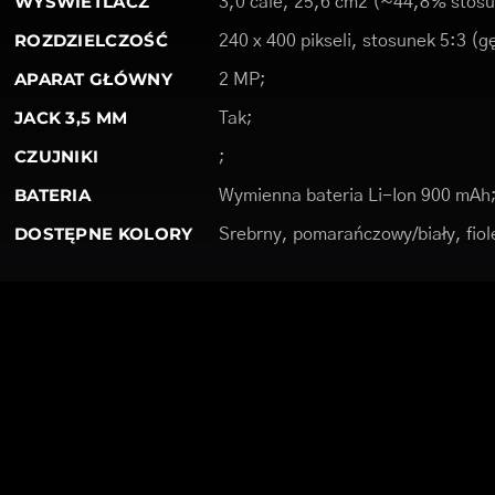
WYŚWIETLACZ
3,0 cale, 25,6 cm2 (~44,8% stosu
ROZDZIELCZOŚĆ
240 x 400 pikseli, stosunek 5:3 (g
APARAT GŁÓWNY
2 MP;
JACK 3,5 MM
Tak;
CZUJNIKI
;
BATERIA
Wymienna bateria Li-Ion 900 mAh
DOSTĘPNE KOLORY
Srebrny, pomarańczowy/biały, fiole