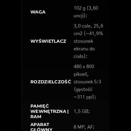
102 g (3,60
WAGA
uncji);
3,0 cale, 25,6
cm2 (~41,9%
WYŚWIETLACZ
stosunek
ekranu do
ciała);
480 x 800
pikseli,
ROZDZIELCZOŚĆ
stosunek 5:3
(gęstość
~311 ppi);
PAMIĘĆ
WEWNĘTRZNA |
1,5 GB;
RAM
APARAT
8 MP, AF;
GŁÓWNY