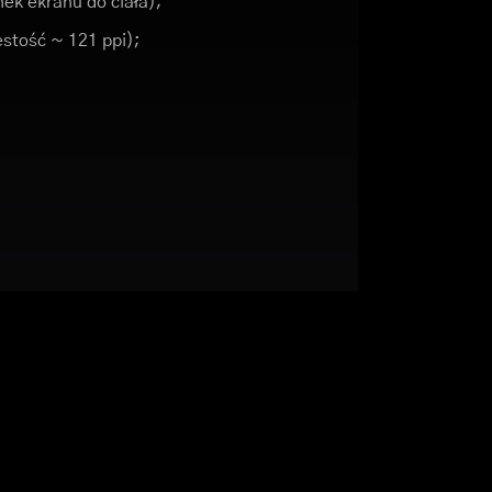
ek ekranu do ciała);
ęstość ~ 121 ppi);
;