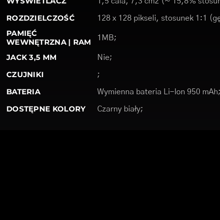
WYŚWIETLACZ
1,5 cala, 7,3 cm2 (~ 15,8% stosun
ROZDZIELCZOŚĆ
128 x 128 pikseli, stosunek 1:1 (g
PAMIĘĆ
1MB;
WEWNĘTRZNA | RAM
JACK 3,5 MM
Nie;
CZUJNIKI
;
BATERIA
Wymienna bateria Li-Ion 950 mAh
DOSTĘPNE KOLORY
Czarny biały;