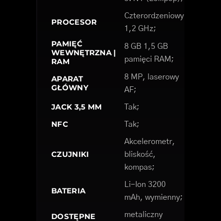
Czterordzeniowy
PROCESOR
1,2 GHz;
PAMIĘĆ
8 GB 1,5 GB
WEWNĘTRZNA |
pamięci RAM;
RAM
8 MP, laserowy
APARAT
GŁÓWNY
AF;
JACK 3,5 MM
Tak;
NFC
Tak;
Akcelerometr,
CZUJNIKI
bliskość,
kompas;
Li-Ion 3200
BATERIA
mAh, wymienny;
metaliczny
DOSTĘPNE