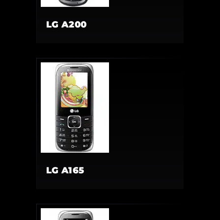
LG A200
LG A165