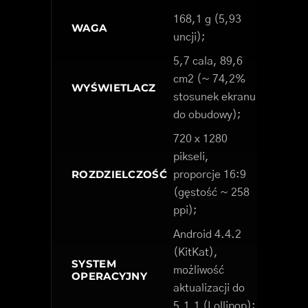
168,1 g (5,93
WAGA
uncji);
5,7 cala, 89,6
cm2 (~ 74,2%
WYŚWIETLACZ
stosunek ekranu
do obudowy);
720 x 1280
pikseli,
ROZDZIELCZOŚĆ
proporcje 16:9
(gęstość ~ 258
ppi);
Android 4.4.2
(KitKat),
SYSTEM
możliwość
OPERACYJNY
aktualizacji do
5.1.1 (Lollipop);