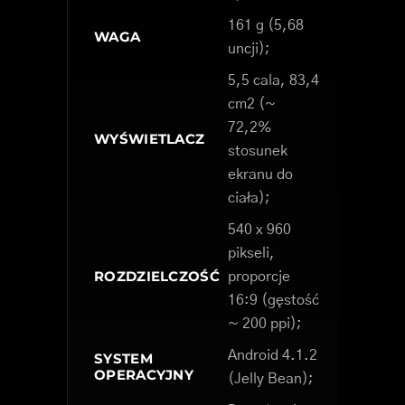
161 g (5,68
WAGA
uncji);
5,5 cala, 83,4
cm2 (~
72,2%
WYŚWIETLACZ
stosunek
ekranu do
ciała);
540 x 960
pikseli,
ROZDZIELCZOŚĆ
proporcje
16:9 (gęstość
~ 200 ppi);
Android 4.1.2
SYSTEM
OPERACYJNY
(Jelly Bean);