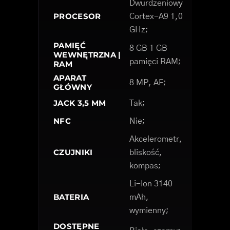
Dwurdzeniowy
PROCESOR
Cortex-A9 1,0
GHz;
PAMIĘĆ
8 GB 1 GB
WEWNĘTRZNA |
pamięci RAM;
RAM
APARAT
8 MP, AF;
GŁÓWNY
JACK 3,5 MM
Tak;
NFC
Nie;
Akcelerometr,
CZUJNIKI
bliskość,
kompas;
Li-Ion 3140
BATERIA
mAh,
wymienny;
DOSTĘPNE