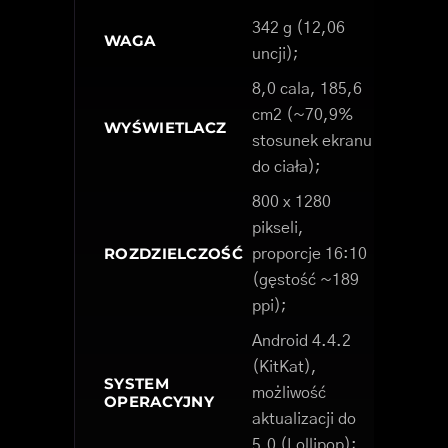
342 g (12,06
WAGA
uncji);
8,0 cala, 185,6
cm2 (~70,9%
WYŚWIETLACZ
stosunek ekranu
do ciała);
800 x 1280
pikseli,
ROZDZIELCZOŚĆ
proporcje 16:10
(gęstość ~189
ppi);
Android 4.4.2
(KitKat),
SYSTEM
możliwość
OPERACYJNY
aktualizacji do
5.0 (Lollipop);