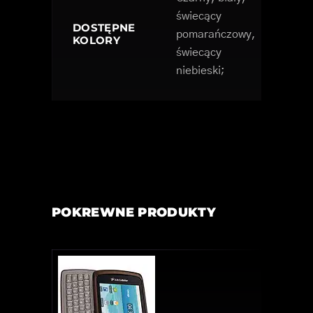
świecący
DOSTĘPNE
pomarańczowy,
KOLORY
świecący
niebieski;
POKREWNE PRODUKTY