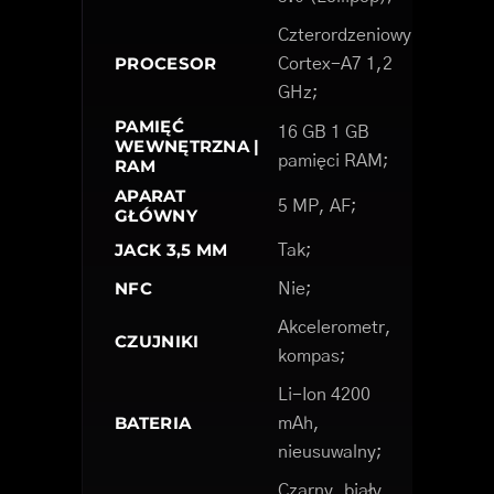
Czterordzeniowy
PROCESOR
Cortex-A7 1,2
GHz;
PAMIĘĆ
16 GB 1 GB
WEWNĘTRZNA |
pamięci RAM;
RAM
APARAT
5 MP, AF;
GŁÓWNY
JACK 3,5 MM
Tak;
NFC
Nie;
Akcelerometr,
CZUJNIKI
kompas;
Li-Ion 4200
BATERIA
mAh,
nieusuwalny;
Czarny, biały,