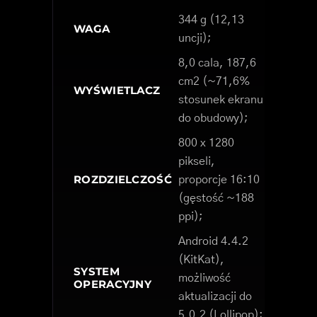
344 g (12,13
WAGA
uncji);
8,0 cala, 187,6
cm2 (~71,6%
WYŚWIETLACZ
stosunek ekranu
do obudowy);
800 x 1280
pikseli,
ROZDZIELCZOŚĆ
proporcje 16:10
(gęstość ~188
ppi);
Android 4.4.2
(KitKat),
SYSTEM
możliwość
OPERACYJNY
aktualizacji do
5.0.2 (Lollipop);