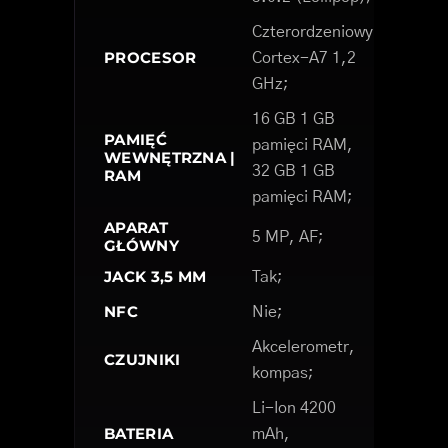
Czterordzeniowy
PROCESOR
Cortex-A7 1,2
GHz;
16 GB 1 GB
PAMIĘĆ
pamięci RAM,
WEWNĘTRZNA |
32 GB 1 GB
RAM
pamięci RAM;
APARAT
5 MP, AF;
GŁÓWNY
JACK 3,5 MM
Tak;
NFC
Nie;
Akcelerometr,
CZUJNIKI
kompas;
Li-Ion 4200
BATERIA
mAh,