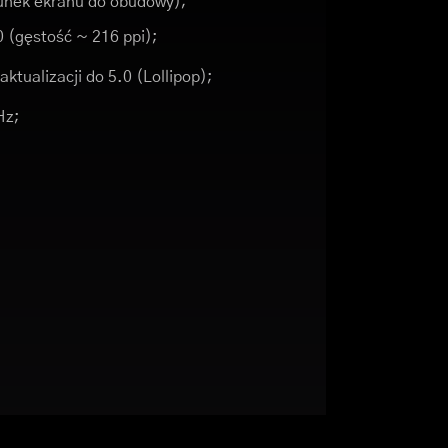
unek ekranu do obudowy);
0 (gęstość ~ 216 ppi);
ktualizacji do 5.0 (Lollipop);
Hz;