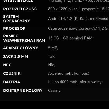
WYŚWIETLACZ
7,0 cali, 142,1 cm2 (~66,0% stos
ROZDZIELCZOŚĆ
800 x 1280 pikseli, proporcje 16:1
SYSTEM
Android 4.4.2 (KitKat), możliwość a
OPERACYJNY
PROCESOR
Czterordzeniowy Cortex-A7 1,2 G
PAMIĘĆ
16 GB 1 GB pamięci RAM;
WEWNĘTRZNA | RAM
APARAT GŁÓWNY
5 MP;
JACK 3,5 MM
Tak;
NFC
Nie;
CZUJNIKI
Akcelerometr, kompas;
BATERIA
Li-Ion 4000 mAh, nieusuwalny;
DOSTĘPNE KOLORY
Czarny;