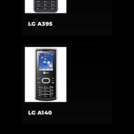
LG A395
LG A140