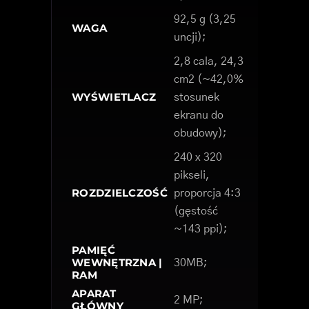
92,5 g (3,25
WAGA
uncji);
2,8 cala, 24,3
cm2 (~42,0%
WYŚWIETLACZ
stosunek
ekranu do
obudowy);
240 x 320
pikseli,
ROZDZIELCZOŚĆ
proporcja 4:3
(gęstość
~143 ppi);
PAMIĘĆ
WEWNĘTRZNA |
30MB;
RAM
APARAT
2 MP;
GŁÓWNY