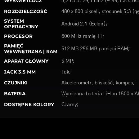
WYŚWIETLACZ
3,2 cala, 29,1 cm2 (~ 49,1% stosu
ROZDZIELCZOŚĆ
480 x 800 pikseli, stosunek 5:3 (g
SYSTEM
Android 2.1 (Eclair);
OPERACYJNY
PROCESOR
600 MHz ramię 11;
PAMIĘĆ
512 MB 256 MB pamięci RAM;
WEWNĘTRZNA | RAM
APARAT GŁÓWNY
5 MP;
JACK 3,5 MM
Tak;
CZUJNIKI
Akcelerometr, bliskość, kompas;
BATERIA
Wymienna bateria Li-Ion 1500 mA
DOSTĘPNE KOLORY
Czarny;