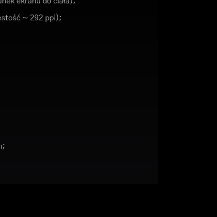
nek ekranu do ciała);
ęstość ~ 292 ppi);
h;