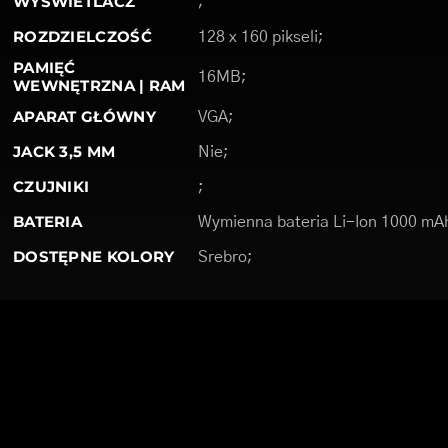
WYŚWIETLACZ
;
ROZDZIELCZOŚĆ
128 x 160 pikseli;
PAMIĘĆ
16MB;
WEWNĘTRZNA | RAM
APARAT GŁÓWNY
VGA;
JACK 3,5 MM
Nie;
CZUJNIKI
;
BATERIA
Wymienna bateria Li-Ion 1000 mA
DOSTĘPNE KOLORY
Srebro;