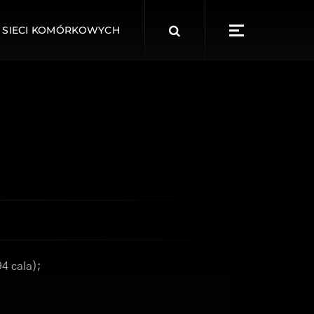
Search
 SIECI KOMÓRKOWYCH
for:
94 cala);