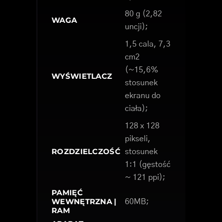
80 g (2,82
WAGA
uncji);
1,5 cala, 7,3
cm2
(~15,6%
WYŚWIETLACZ
stosunek
ekranu do
ciała);
128 x 128
pikseli,
ROZDZIELCZOŚĆ
stosunek
1:1 (gęstość
~ 121 ppi);
PAMIĘĆ
WEWNĘTRZNA |
60MB;
RAM