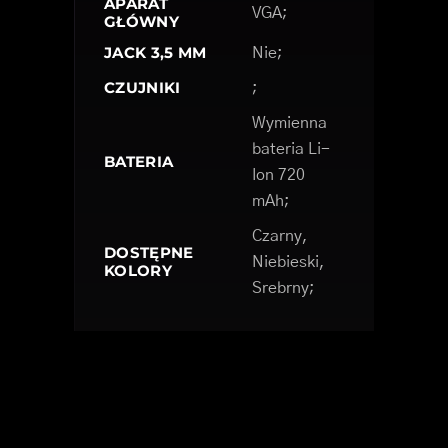
APARAT
VGA;
GŁÓWNY
JACK 3,5 MM
Nie;
CZUJNIKI
;
Wymienna
bateria Li-
BATERIA
Ion 720
mAh;
Czarny,
DOSTĘPNE
Niebieski,
KOLORY
Srebrny;