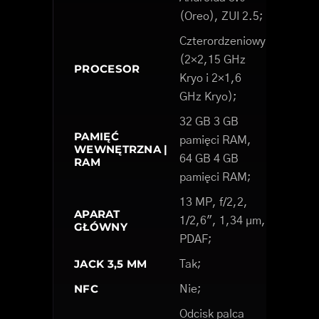
(Oreo), ZUI 2.5;
Czterordzeniowy
(2×2,15 GHz
PROCESOR
Kryo i 2×1,6
GHz Kryo);
32 GB 3 GB
PAMIĘĆ
pamięci RAM,
WEWNĘTRZNA |
64 GB 4 GB
RAM
pamięci RAM;
13 MP, f/2,2,
APARAT
1/2,6", 1,34 µm,
GŁÓWNY
PDAF;
JACK 3,5 MM
Tak;
NFC
Nie;
Odcisk palca