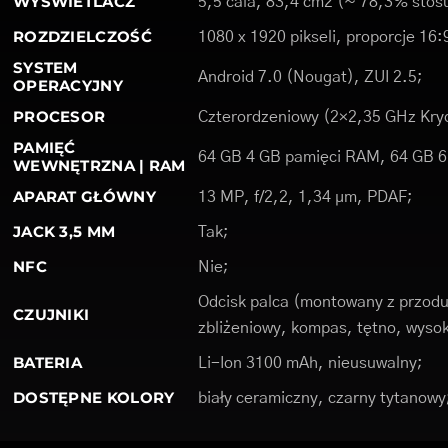
WYŚWIETLACZ
5,5 cala, 83,4 cm2 (~ 78,3% stosu
ROZDZIELCZOŚĆ
1080 x 1920 pikseli, proporcje 16:
SYSTEM
Android 7.0 (Nougat), ZUI 2.5;
OPERACYJNY
PROCESOR
Czterordzeniowy (2×2,35 GHz Kryo
PAMIĘĆ
64 GB 4 GB pamięci RAM, 64 GB 
WEWNĘTRZNA | RAM
APARAT GŁÓWNY
13 MP, f/2,2, 1,34 µm, PDAF;
JACK 3,5 MM
Tak;
NFC
Nie;
Odcisk palca (montowany z przodu)
CZUJNIKI
zbliżeniowy, kompas, tętno, wyso
BATERIA
Li-Ion 3100 mAh, nieusuwalny;
DOSTĘPNE KOLORY
biały ceramiczny, czarny tytanowy