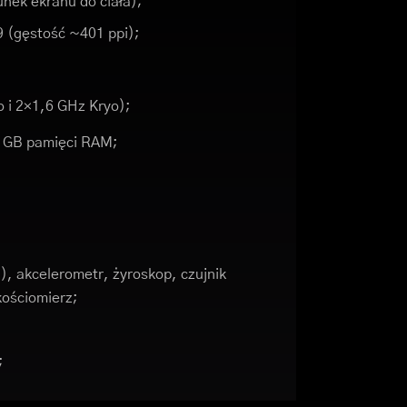
nek ekranu do ciała);
9 (gęstość ~401 ppi);
 i 2×1,6 GHz Kryo);
6 GB pamięci RAM;
, akcelerometr, żyroskop, czujnik
kościomierz;
;