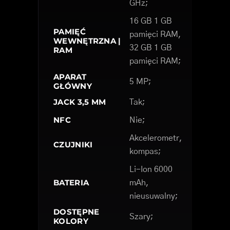
GHz;
16 GB 1 GB
PAMIĘĆ
pamięci RAM,
WEWNĘTRZNA |
32 GB 1 GB
RAM
pamięci RAM;
APARAT
5 MP;
GŁÓWNY
JACK 3,5 MM
Tak;
NFC
Nie;
Akcelerometr,
CZUJNIKI
kompas;
Li-Ion 6000
BATERIA
mAh,
nieusuwalny;
DOSTĘPNE
Szary;
KOLORY