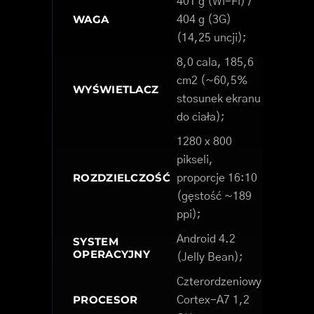
401 g (Wi-Fi) /
WAGA
404 g (3G)
(14,25 uncji);
8,0 cala, 185,6
cm2 (~60,5%
WYŚWIETLACZ
stosunek ekranu
do ciała);
1280 x 800
pikseli,
ROZDZIELCZOŚĆ
proporcje 16:10
(gęstość ~189
ppi);
Android 4.2
SYSTEM
OPERACYJNY
(Jelly Bean);
Czterordzeniowy
PROCESOR
Cortex-A7 1,2