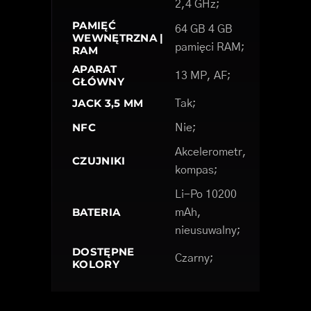
2,4 GHz;
PAMIĘĆ
64 GB 4 GB
WEWNĘTRZNA |
pamięci RAM;
RAM
APARAT
13 MP, AF;
GŁÓWNY
JACK 3,5 MM
Tak;
NFC
Nie;
Akcelerometr,
CZUJNIKI
kompas;
Li-Po 10200
BATERIA
mAh,
nieusuwalny;
DOSTĘPNE
Czarny;
KOLORY