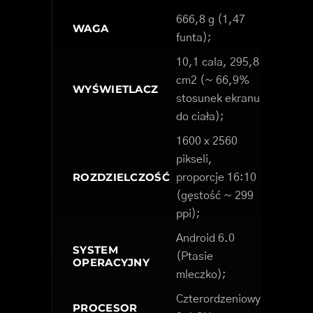
666,8 g (1,47
WAGA
funta);
10,1 cala, 295,8
cm2 (~ 66,9%
WYŚWIETLACZ
stosunek ekranu
do ciała);
1600 x 2560
pikseli,
ROZDZIELCZOŚĆ
proporcje 16:10
(gęstość ~ 299
ppi);
Android 6.0
SYSTEM
(Ptasie
OPERACYJNY
mleczko);
Czterordzeniowy
PROCESOR