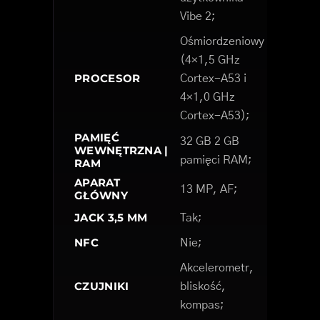
Vibe 2;
Ośmiordzeniowy
(4×1,5 GHz
PROCESOR
Cortex-A53 i
4×1,0 GHz
Cortex-A53);
PAMIĘĆ
32 GB 2 GB
WEWNĘTRZNA |
pamięci RAM;
RAM
APARAT
13 MP, AF;
GŁÓWNY
JACK 3,5 MM
Tak;
NFC
Nie;
Akcelerometr,
CZUJNIKI
bliskość,
kompas;