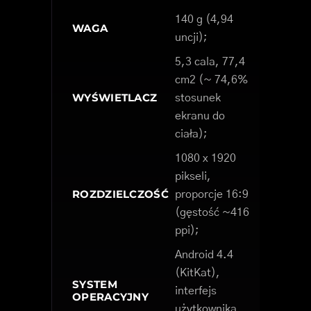
140 g (4,94
WAGA
uncji);
5,3 cala, 77,4
cm2 (~ 74,6%
WYŚWIETLACZ
stosunek
ekranu do
ciała);
1080 x 1920
pikseli,
ROZDZIELCZOŚĆ
proporcje 16:9
(gęstość ~416
ppi);
Android 4.4
(KitKat),
SYSTEM
interfejs
OPERACYJNY
użytkownika