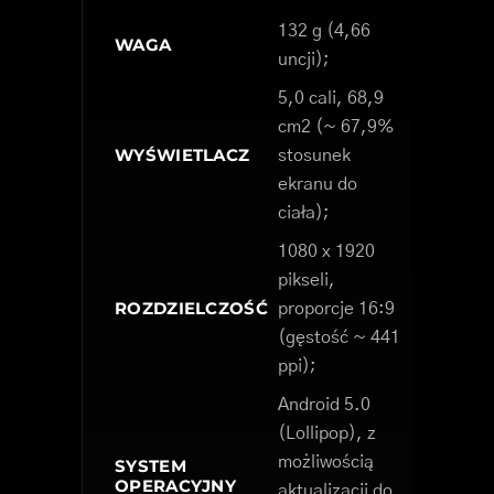
132 g (4,66
WAGA
uncji);
5,0 cali, 68,9
cm2 (~ 67,9%
WYŚWIETLACZ
stosunek
ekranu do
ciała);
1080 x 1920
pikseli,
ROZDZIELCZOŚĆ
proporcje 16:9
(gęstość ~ 441
ppi);
Android 5.0
(Lollipop), z
możliwością
SYSTEM
OPERACYJNY
aktualizacji do