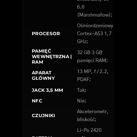
6.0
(Marshmallow);
Ośmiordzeniowy
PROCESOR
Cortex-A53 1,7
GHz;
PAMIĘĆ
32 GB 3 GB
WEWNĘTRZNA |
pamięci RAM;
RAM
13 MP, f / 2.2,
APARAT
GŁÓWNY
PDAF;
JACK 3,5 MM
Tak;
NFC
Nie;
Akcelerometr,
CZUJNIKI
bliskość;
Li-Po 2420